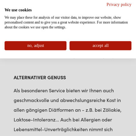
Privacy policy
Kinder erfahrungsgemäß immer recht schnell mit
We use cookies
dem Essen fertig sind, bieten wir für diese unser
We may place these for analysis of our visitor data, to improve our website, show
personalised content and to give you a great website experience. For more information
beliebtes Kinderbuffet an! Kinder, welche sich
about the cookies we use open the settings.
den ganzen Tag bei uns in der Betreuung
befinden, werden selbstverständlich dem Alter
no, adjust
accept all
bzw. den Bedürfnissen entsprechend verpflegt.
ALTERNATIVER GENUSS
Als besonderen Service bieten wir Ihnen auch
geschmackvolle und abwechslungsreiche Kost in
allen gängigen Diätformen an - z.B. bei Zöliakie,
Laktose-Intoleranz... Auch bei Allergien oder
Lebensmittel-Unverträglichkeiten nimmt sich