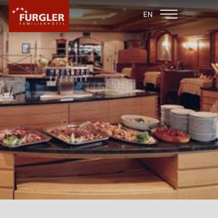
ZURÜCK ZU DEN
FAMILIENHOTEL
EN
FAMILIENHOTELS
POST
HOTEL
HOTEL
WARUM FURGLER?
SOFTPLAY-ANLAGE
IMPRESSIONEN
KINDERSPIELZIMMER
KULINARIK
LAGE & ANREISE
ZIMMER & PREISE