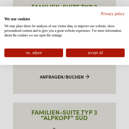
FAMILIEN-SUITE TYP 3
"ALPKOPF" SÜD OST
Privacy policy
We use cookies
We may place these for analysis of our visitor data, to improve our website, show
ca. 55m²
personalised content and to give you a great website experience. For more information
about the cookies we use open the settings.
3-8 Personen
no, adjust
accept all
€
AB
PRO ZIMMER
ANFRAGEN/BUCHEN
FAMILIEN-SUITE TYP 3
"ALPKOPF" SÜD