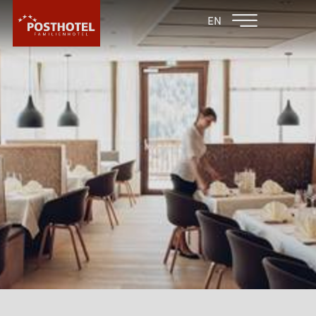
ZURÜCK ZU DEN
FAMILIENHOTEL
EN
FAMILIENHOTELS
FURGLER
HOTEL
HOTEL
WARUM POSTHOTEL?
IMPRESSIONEN
SOFTPLAY - ANLAGE
KINDERSPIELZIMMER
KULINARIK
LOBBY
POSTBAR