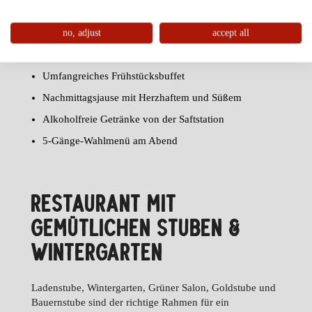
FAMILIENHOTEL POST IM
ÜBERBLICK
no, adjust
accept all
Umfangreiches Frühstücksbuffet
Nachmittagsjause mit Herzhaftem und Süßem
Alkoholfreie Getränke von der Saftstation
5-Gänge-Wahlmenü am Abend
RESTAURANT MIT
GEMÜTLICHEN STUBEN &
WINTERGARTEN
Ladenstube, Wintergarten, Grüner Salon, Goldstube und
Bauernstube sind der richtige Rahmen für ein