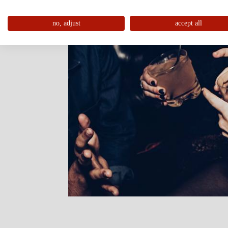
no, adjust
accept all