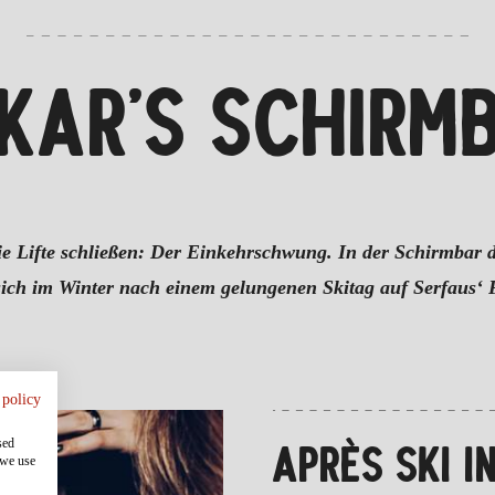
KAR’S SCHIRM
e Lifte schließen: Der Einkehrschwung. In der Schirmbar de
ich im Winter nach einem gelungenen Skitag auf Serfaus‘ P
 policy
sed
APRÈS SKI I
 we use