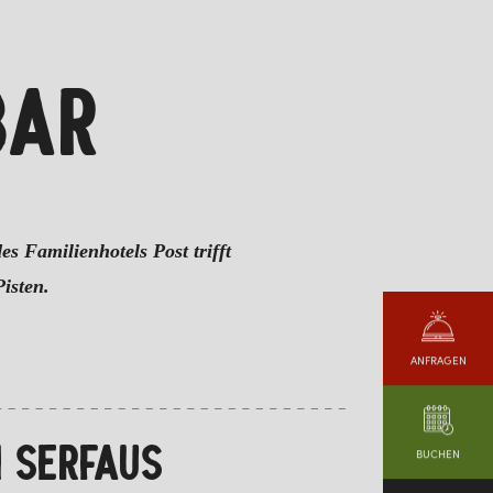
BAR
s Familienhotels Post trifft
isten.
ANFRAGEN
N SERFAUS
BUCHEN