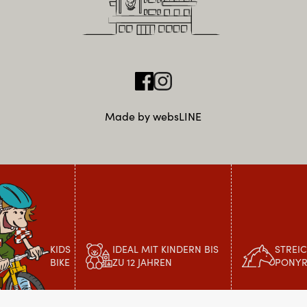
Made by websLINE
KIDS
IDEAL MIT KINDERN BIS
STREI
BIKE
ZU 12 JAHREN
PONYR