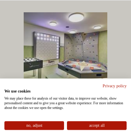
Privacy policy
We use cookies
We may place these for analysis of our visitor data, to improve our website, show
personalised content and to give you a great website experience. For more information
about the cookies we use open the settings.
MÄCKY PLAY – DIE
FUNZONE FÜR
no, adjust
accept all