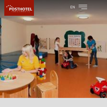
ZURÜCK ZU DEN
FAMILIENHOTEL
EN
FAMILIENHOTELS
FURGLER
HOTEL
HOTEL
WARUM POSTHOTEL?
IMPRESSIONEN
SOFTPLAY - ANLAGE
KINDERSPIELZIMMER
KULINARIK
LOBBY
POSTBAR