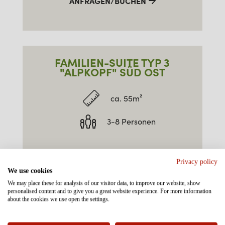
ANFRAGEN/BUCHEN
FAMILIEN-SUITE TYP 3
"ALPKOPF" SÜD OST
ca. 55m²
3-8 Personen
€
AB
PRO ZIMMER
Privacy policy
We use cookies
We may place these for analysis of our visitor data, to improve our website, show
ANFRAGEN/BUCHEN
personalised content and to give you a great website experience. For more information
about the cookies we use open the settings.