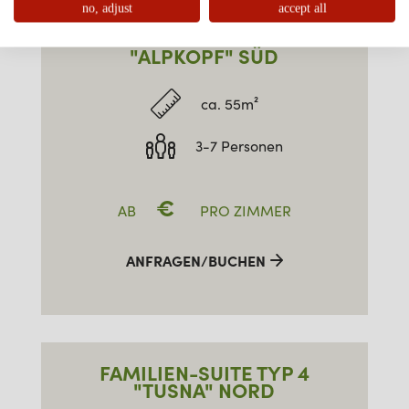
no, adjust
accept all
FAMILIEN-SUITE TYP 3
"ALPKOPF" SÜD
ca. 55m²
3-7 Personen
€
AB
PRO ZIMMER
ANFRAGEN/BUCHEN
FAMILIEN-SUITE TYP 4
"TUSNA" NORD