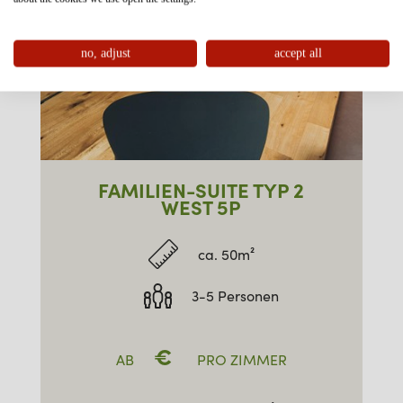
no, adjust
accept all
FAMILIEN-SUITE TYP 2
WEST 5P
ca. 50m²
3-5 Personen
€
AB
PRO ZIMMER