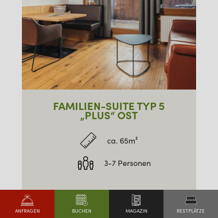
FAMILIEN-SUITE TYP 5
„PLUS“ OST
ca. 65m²
3-7 Personen
€
AB
PRO ZIMMER
RESTPLÄTZE
ANFRAGEN
MAGAZIN
BUCHEN