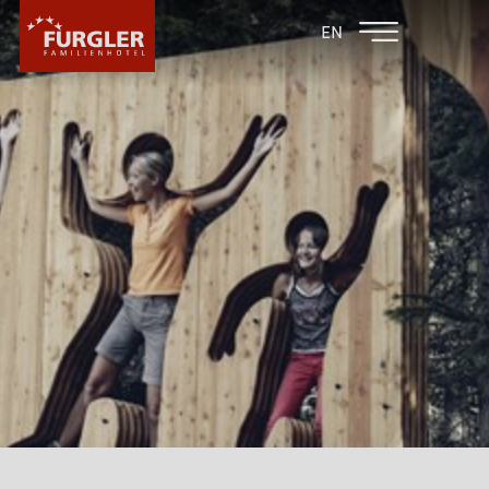
ZURÜCK ZU DEN
FAMILIENHOTEL
EN
FAMILIENHOTELS
POST
HOTEL
ZIMMER & PREISE
WELLNESS