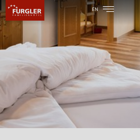
ZURÜCK ZU DEN
FAMILIENHOTEL
EN
FAMILIENHOTELS
POST
HOTEL
ZIMMER & PREISE
WELLNESS