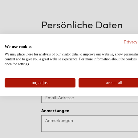
Persönliche Daten
Anrede
*
Privacy
We use cookies
We may place these for analysis of our visitor data, to improve our website, show personali
content and to give you a great website experience. For more information about the cookies
open the settings.
Vorname
no, adjust
accept all
Email-Adresse
*
Anmerkungen