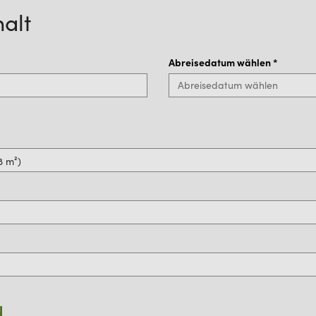
alt
Abreisedatum wählen
*
N