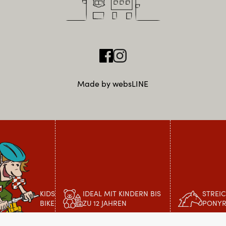
Made by websLINE
KIDS
IDEAL MIT KINDERN BIS
STREI
BIKE
ZU 12 JAHREN
PONYR