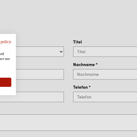
Titel
 policy
sed
 we use
Nachname
*
Telefon
*