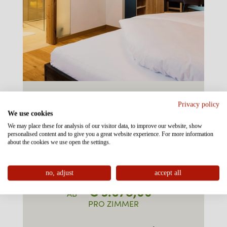
FAMILIEN-SUITE TYP 3
Privacy policy
„PLUS“ NORD
We use cookies
We may place these for analysis of our visitor data, to improve our website, show
ca. 60m²
personalised content and to give you a great website experience. For more information
about the cookies we use open the settings.
3-8 Personen
no, adjust
accept all
€
3.678,00
AB
PRO ZIMMER