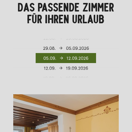
DAS PASSENDE ZIMMER
FÜR IHREN URLAUB
08.08.
15.08.2026
15.08.
22.08.2026
22.08.
29.08.2026
29.08.
05.09.2026
05.09.
12.09.2026
12.09.
19.09.2026
19.09.
26.09.2026
26.09.
03.10.2026
03.10.
10.10.2026