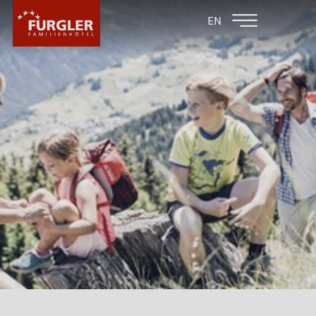
ZURÜCK ZU DEN
FAMILIENHOTEL
EN
FAMILIENHOTELS
POST
HOTEL
ZIMMER & PREISE
WELLNESS