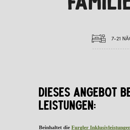
FAMILI
7-21 N
DIESES ANGEBOT B
LEISTUNGEN:
Beinhaltet die
Furgler Inklusivleistunge