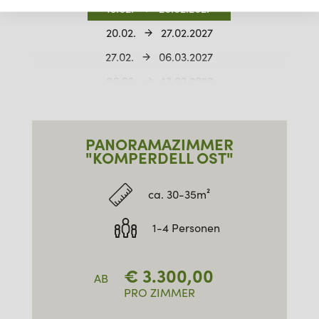
13.02.
20.02.2027
20.02.
27.02.2027
27.02.
06.03.2027
06.03.
13.03.2027
13.03.
20.03.2027
20.03.
27.03.2027
PANORAMAZIMMER
27.03.
03.04.2027
"KOMPERDELL OST"
ca. 30-35m²
1-4 Personen
€
3.300,00
AB
PRO ZIMMER