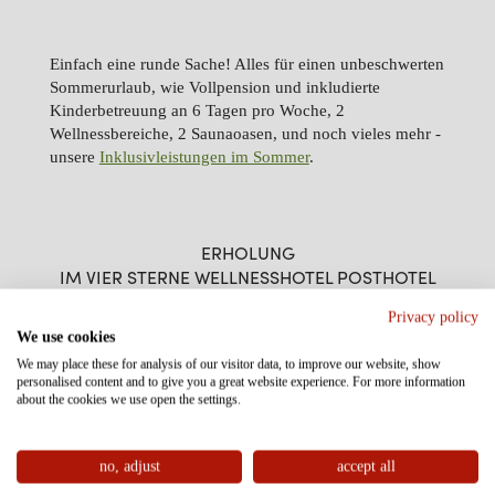
Einfach eine runde Sache! Alles für einen unbeschwerten
Sommerurlaub, wie Vollpension und inkludierte
Kinderbetreuung an 6 Tagen pro Woche, 2
Wellnessbereiche, 2 Saunaoasen, und noch vieles mehr -
unsere
Inklusivleistungen im Sommer
.
ERHOLUNG
IM VIER STERNE WELLNESSHOTEL POSTHOTEL
11.12.
19.12.2026
Privacy policy
19.12.
02.01.2027
We use cookies
DAS PASSENDE ZIMMER
09.01.
16.01.2027
We may place these for analysis of our visitor data, to improve our website, show
personalised content and to give you a great website experience. For more information
FÜR IHREN URLAUB
23.01.
30.01.2027
about the cookies we use open the settings.
30.01.
06.02.2027
no, adjust
accept all
06.02.
13.02.2027