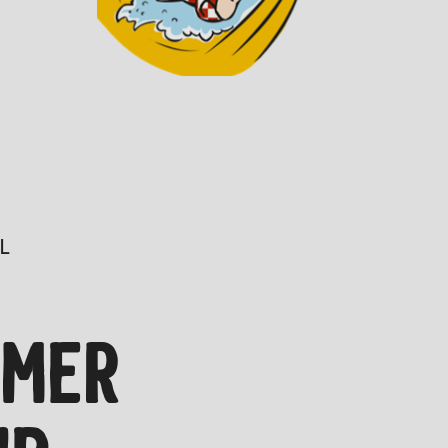
L
MMER