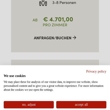
3-8 Personen
€
4.701,00
AB
PRO ZIMMER
ANFRAGEN/BUCHEN
FAMILIEN-SUITE TYP 3
"ALPKOPF" SÜD OST
Privacy policy
We use cookies
We may place these for analysis of our visitor data, to improve our website, show
ca. 55m²
personalised content and to give you a great website experience. For more information
about the cookies we use open the settings.
3-8 Personen
no, adjust
accept all