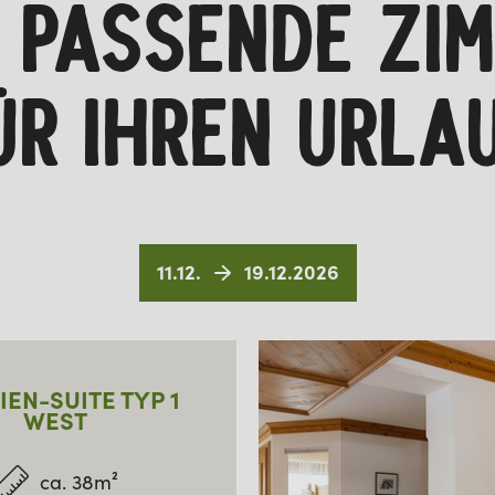
 PASSENDE ZI
ÜR IHREN URLA
11.12.
19.12.2026
IEN-SUITE TYP 1
WEST
ca. 38m²