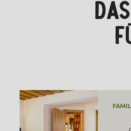
DAS
F
FAMIL