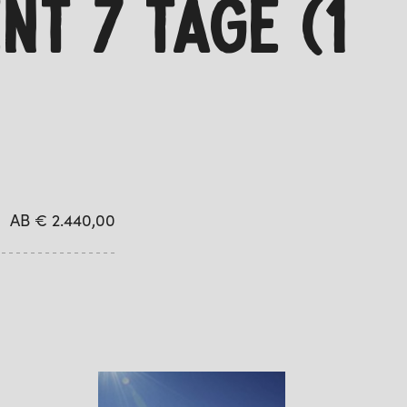
NT 7 TAGE (1
AB € 2.440,00