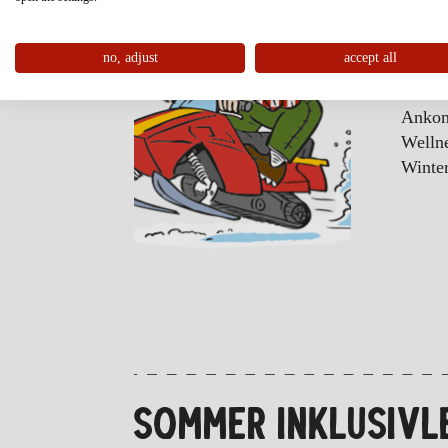
WI
no, adjust
accept all
Ankom
Wellne
Winter
SOMMER INKLUSIVL