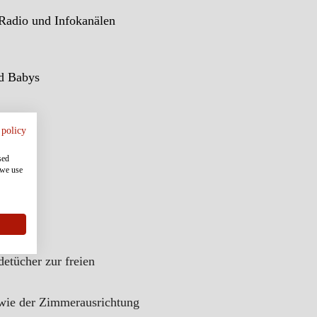
 Radio und Infokanälen
nd Babys
 policy
sed
 we use
LAN
etücher zur freien
ie der Zimmerausrichtung