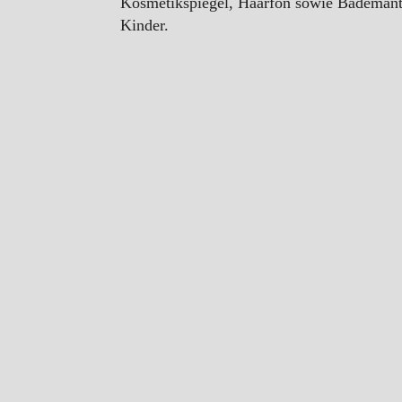
Kosmetikspiegel, Haarfön sowie Bademänt
Kinder.