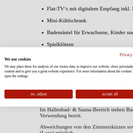
Flat-TV‘s mit digitalem Empfang inkl.
Mini-Kühlschrank
Bademäntel für Erwachsene, Kinder u
Spielklötzen
Privacy
Telefon
We use cookies
We may place these for analysis of our visitor data, to improve our website, show personali
Safe
content and to give you a great website experience. For more information about the cookies
open the settings.
Föhn
Kosmetikspiegel und kostenlosem W
no, adjust
accept all
Im Hallenbad- & Sauna-Bereich stehen Bad
Verwendung bereit.
Abweichungen von den Zimmerskizzen sow
(Lage) möglich.