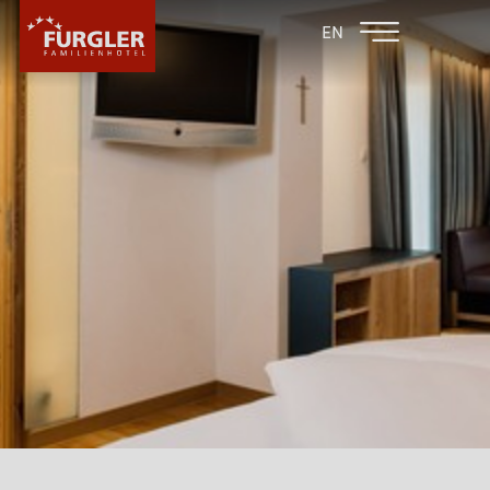
ZURÜCK ZU DEN
FAMILIENHOTEL
EN
FAMILIENHOTELS
POST
HOTEL
ZIMMER & PREISE
WELLNESS