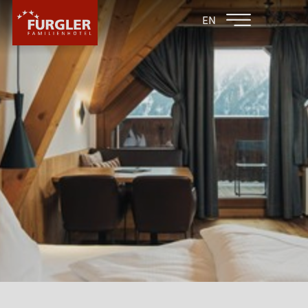
ZURÜCK ZU DEN
FAMILIENHOTEL
EN
FAMILIENHOTELS
POST
HOTEL
ZIMMER & PREISE
WELLNESS